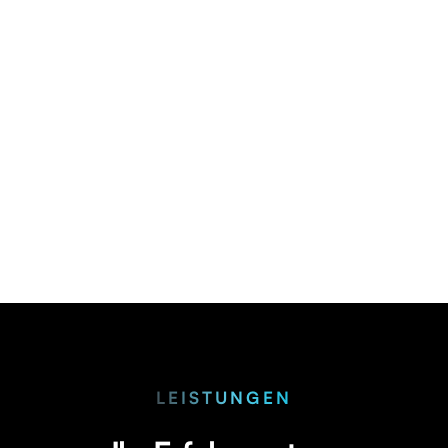
Wolfgang A. Haggenmüller
Director, Felss Group GmbH
LEISTUNGEN